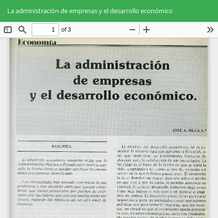
Volver
Des
De
a
La administración de empresas y el desarrollo económico
PD
los
detalles
del
artículo