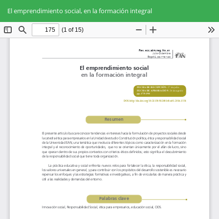
Volver
Des
De
a
El emprendimiento social, en la formación integral
PD
los
detalles
del
artículo