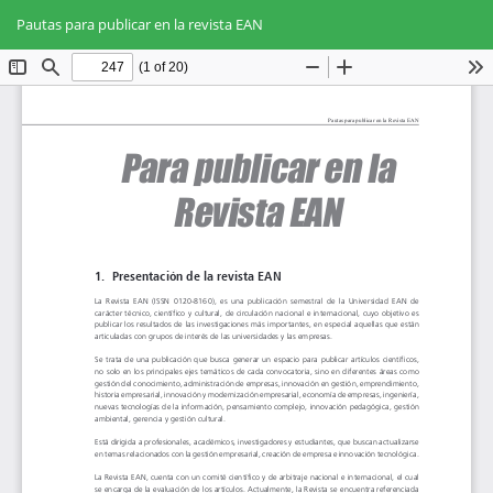
Volver
Des
De
a
Pautas para publicar en la revista EAN
PD
los
detalles
del
artículo