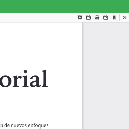
Des
De
PD