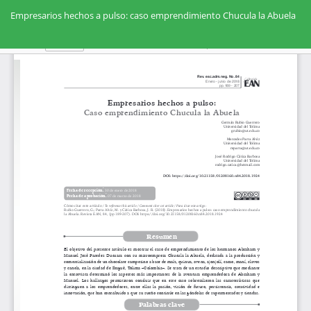
Volver
a
Empresarios hechos a pulso: caso emprendimiento Chucula la Abuela
los
detalles
Des
De
del
PD
artículo