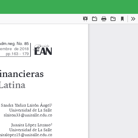
Des
De
PD