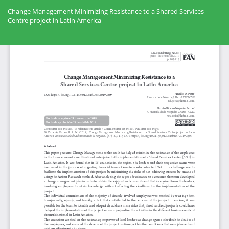
Volver
a
Change Management Minimizing Resistance to a Shared Services
los
Centre project in Latin America
detalles
del
Des
artículo
De
PD