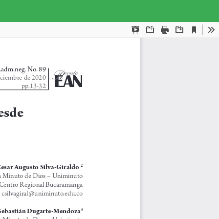
Des
De
PD