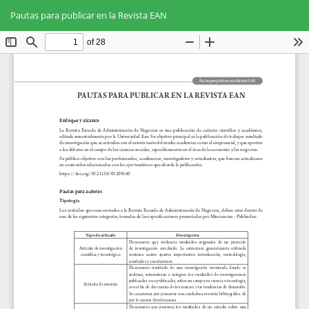
Volver
Des
De
a
Pautas para publicar en la Revista EAN
PD
los
detalles
del
artículo