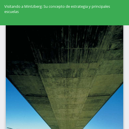
Volver
a
Visitando a Mintzberg: Su concepto de estrategia y principales
los
escuelas
detalles
del
Des
artículo
De
PD