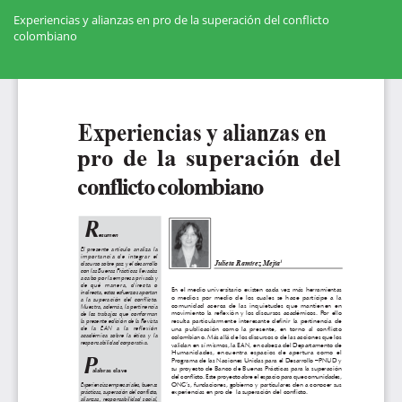
Volver
a
Experiencias y alianzas en pro de la superación del conflicto
los
colombiano
detalles
del
Des
artículo
De
PD