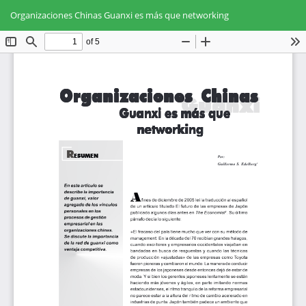
Volver
Des
De
a
Organizaciones Chinas Guanxi es más que networking
PD
los
detalles
del
artículo