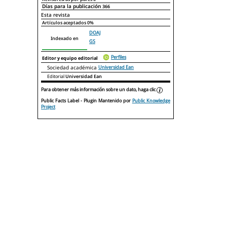
Días para la publicación
366
Declaraciones de autoría
Este artículo
Otros artículos
Esta revista
Artículos aceptados
0%
DOAJ
Indexado en
GS
Perfiles
Editor y equipo editorial
Sociedad académica
Universidad Ean
Editorial
Universidad Ean
Para obtener más información sobre un dato, haga clic
Public Facts Label
- Plugin Mantenido por
Public Knowledge
Project