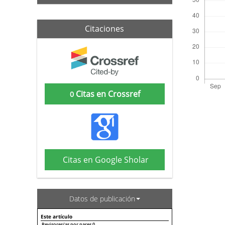
Citaciones
Citas en Crossref
0
Citas en Google Sholar
Datos de publicación
Este artículo
Revisores/as por pares
0