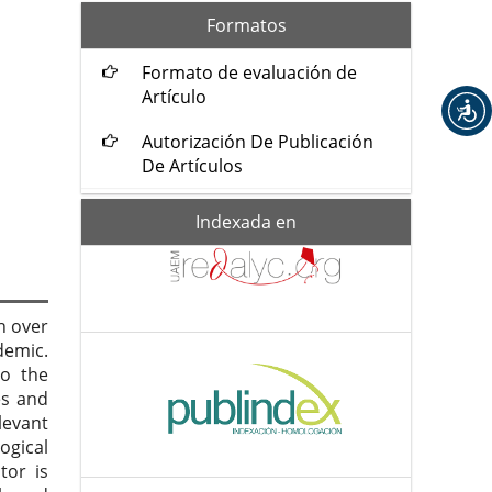
formatos
Formatos
Formato de evaluación de
Artículo
Autorización De Publicación
De Artículos
Indexada-
Indexada en
de
h over
demic.
to the
es and
levant
ogical
tor is