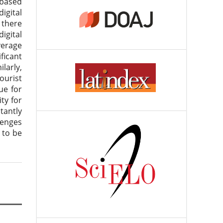
 based
gital
 there
igital
verage
ficant
larly,
ourist
ue for
ty for
tantly
lenges
 to be