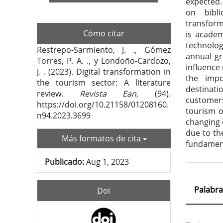
expected.
on bibl
transform
Cómo citar
is academ
technolo
Restrepo-Sarmiento, J. ., Gómez
annual gr
Torres, P. A. ., y Londoño-Cardozo,
influence
J. . (2023). Digital transformation in
the impo
the tourism sector: A literature
destinati
review.
Revista Ean
, (94).
customers
https://doi.org/10.21158/01208160.
tourism o
n94.2023.3699
changing 
due to the
Más formatos de cita
fundament
Publicado:
Aug 1, 2023
Palabra
Doi