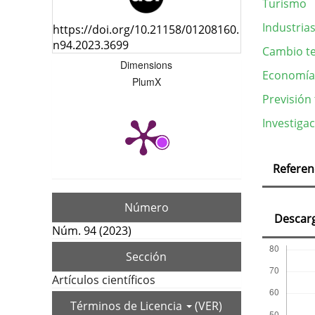
Turismo
Industrias
https://doi.org/10.21158/01208160.
n94.2023.3699
Cambio te
Dimensions
Economía 
PlumX
Previsión
Investigac
Deta
Referen
del
artí
Número
Descar
Núm. 94 (2023)
Sección
Artículos científicos
Términos de Licencia
(VER)