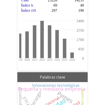
Palabras clave
Innovaciones tecnológicas
Pequeña y mediana empresa
Mercadeo
Pymes
Liderazgo
ETICA