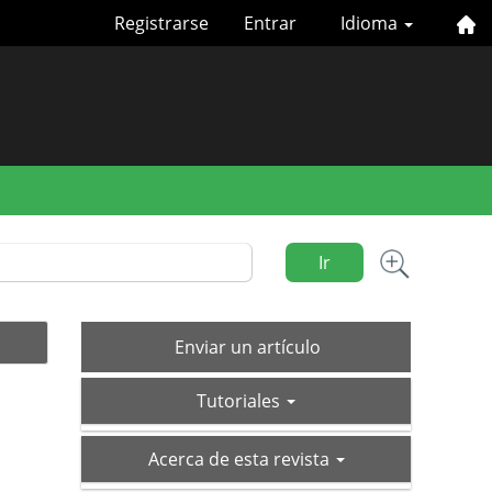
Registrarse
Entrar
Idioma
Ir
Enviar
Enviar un artículo
un
tutoriales
artículo
Tutoriales
acerca-
Acerca de esta revista
de