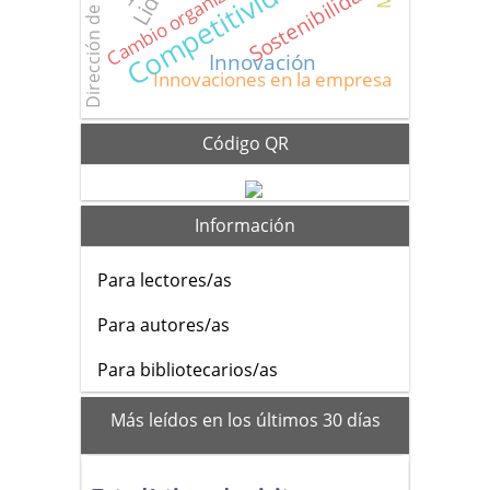
Dirección de proyectos
Cambio organizacional
Competitividad
Sostenibilidad
Innovación
Innovaciones en la empresa
Código QR
Información
Para lectores/as
Para autores/as
Para bibliotecarios/as
mas_vistos
Más leídos en los últimos 30 días