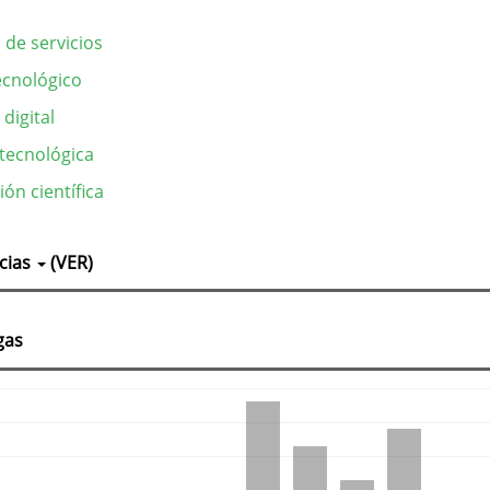
 de servicios
cnológico
digital
 tecnológica
ión científica
lles
cias
(VER)
culo
gas