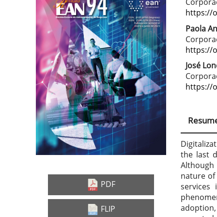
Barra
Con
Corporac
lateral
prin
https://
del
del
Paola A
Corporac
artículo
artí
https://
José Lo
Corporac
https://
Resum
Digitaliza
the last 
Although
nature of
PDF
services 
phenomeno
adoption,
FLIP