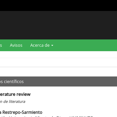
s
Avisos
Acerca de
s científicos
iterature review
n de literatura
a Restrepo-Sarmiento