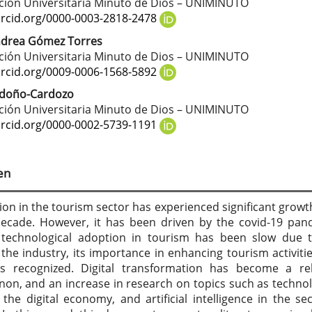
tenido
ión Universitaria Minuto de Dios – UNIMINUTO
cipal
orcid.org/0000-0003-2818-2478
ndrea Gómez Torres
ión Universitaria Minuto de Dios – UNIMINUTO
culo
orcid.org/0009-0006-1568-5892
ndoño-Cardozo
ión Universitaria Minuto de Dios – UNIMINUTO
orcid.org/0000-0002-5739-1191
en
tion in the tourism sector has experienced significant growt
decade. However, it has been driven by the covid-19 pan
 technological adoption in tourism has been slow due 
 the industry, its importance in enhancing tourism activiti
is recognized. Digital transformation has become a re
n, and an increase in research on topics such as technol
 the digital economy, and artificial intelligence in the sec