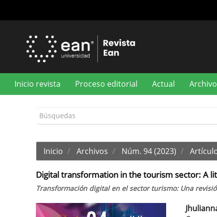
Navegación
principal
Contenido
principal
Barra
lateral
Inicio revista
Proceso editorial
Actual
Archivo
Inicio
Archivos
Núm. 94 (2023)
Artículo
Digital transformation in the tourism sector: A l
Transformación digital en el sector turismo: Una revisió
Jhuliann