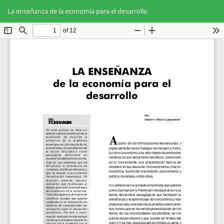
Volver
Des
De
a
La enseñanza de la economía para el desarrollo
PD
los
detalles
del
artículo