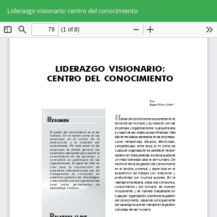
Volver
Des
De
a
Liderazgo visionario: centro del conocimiento
PD
los
detalles
del
artículo