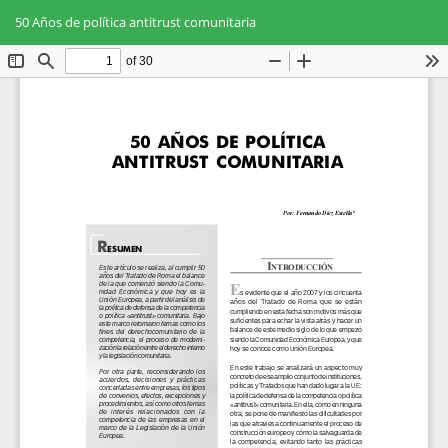
Volver
Des
De
a
50 Años de política antitrust comunitaria
PD
los
detalles
del
artículo