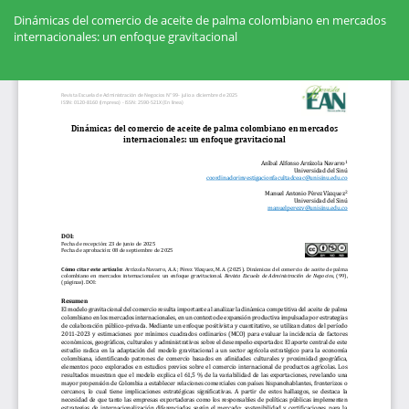
Volver
a
Dinámicas del comercio de aceite de palma colombiano en mercados
los
internacionales: un enfoque gravitacional
detalles
del
Des
artículo
De
PD