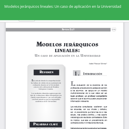
Volver
a
Modelos jerárquicos lineales: Un caso de aplicación en la Universidad
los
detalles
Des
De
del
PD
artículo