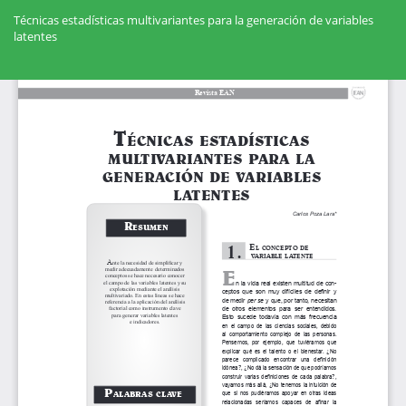
Volver
a
Técnicas estadísticas multivariantes para la generación de variables
los
latentes
detalles
del
Des
artículo
De
PD