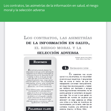
Volver
a
Los contratos, las asimetrías de la información en salud, el riesgo
los
moral y la selección adversa
detalles
del
Des
artículo
De
PD