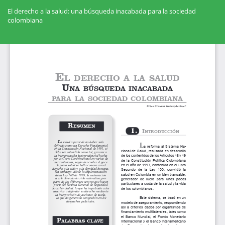
Volver
a
El derecho a la salud: una búsqueda inacabada para la sociedad
los
colombiana
detalles
del
Des
artículo
De
PD