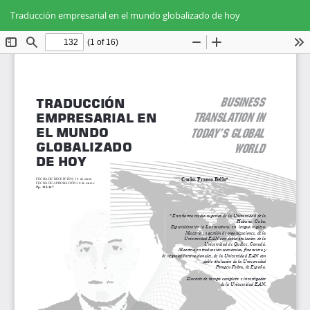
Volver
Des
De
a
Traducción empresarial en el mundo globalizado de hoy
PD
los
detalles
del
artículo