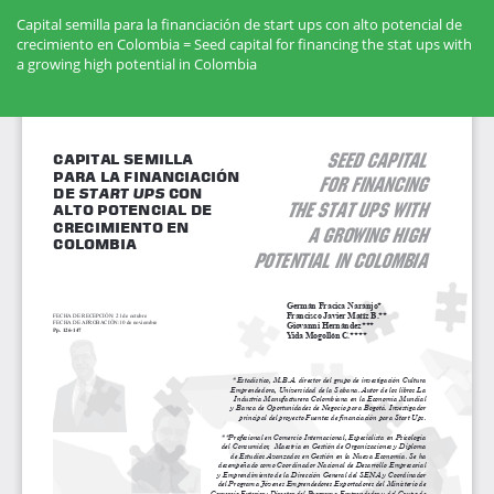
Volver
a
Capital semilla para la financiación de start ups con alto potencial de
los
crecimiento en Colombia = Seed capital for financing the stat ups with
detalles
a growing high potential in Colombia
del
artículo
Des
De
PD