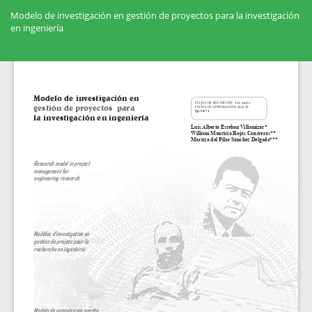
Volver
a
Modelo de investigación en gestión de proyectos para la investigación
los
en ingeniería
detalles
del
Des
artículo
De
PD