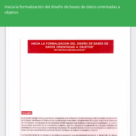
Volver
a
Hacia la formalización del diseño de bases de datos orientadas a
los
objetos
detalles
del
Des
artículo
De
PD