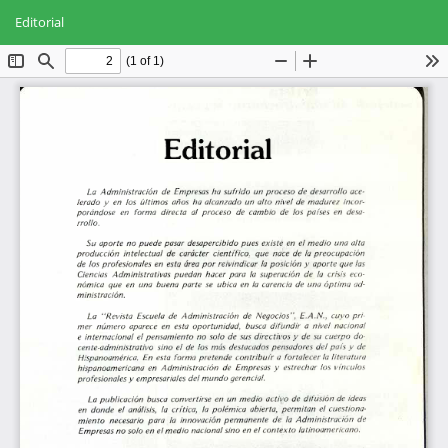
Volver
Des
De
a
Editorial
PD
los
detalles
del
artículo