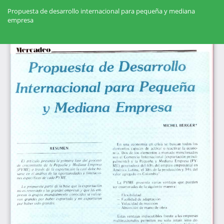
Volver
a
Propuesta de desarrollo internacional para pequeña y mediana
los
empresa
detalles
del
Des
artículo
De
PD