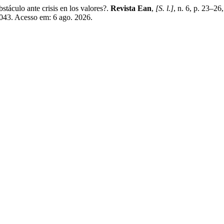
táculo ante crisis en los valores?.
Revista Ean
,
[S. l.]
, n. 6, p. 23–2
/1043. Acesso em: 6 ago. 2026.