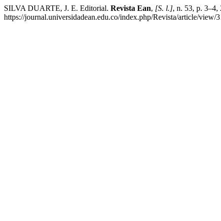
SILVA DUARTE, J. E. Editorial.
Revista Ean
,
[S. l.]
, n. 53, p. 3–4
https://journal.universidadean.edu.co/index.php/Revista/article/view/