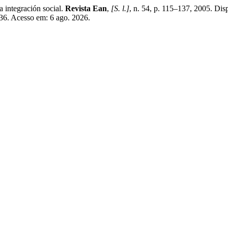
tegración social.
Revista Ean
,
[S. l.]
, n. 54, p. 115–137, 2005. Dis
336. Acesso em: 6 ago. 2026.