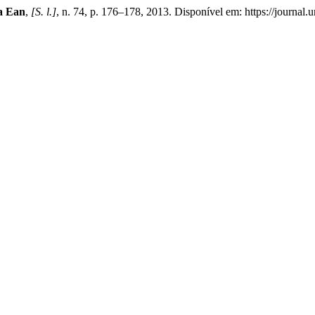
a Ean
,
[S. l.]
, n. 74, p. 176–178, 2013. Disponível em: https://journal