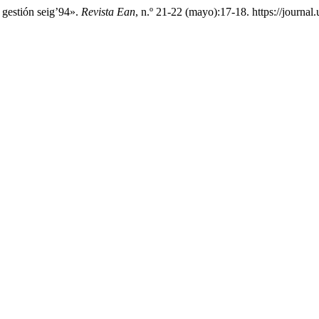
 gestión seig’94».
Revista Ean
, n.º 21-22 (mayo):17-18. https://journal