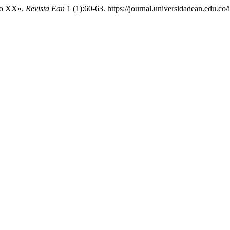
glo XX».
Revista Ean
1 (1):60-63. https://journal.universidadean.edu.co/