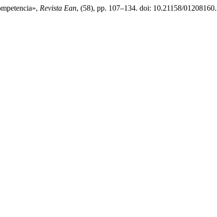
competencia»,
Revista Ean
, (58), pp. 107–134. doi: 10.21158/01208160