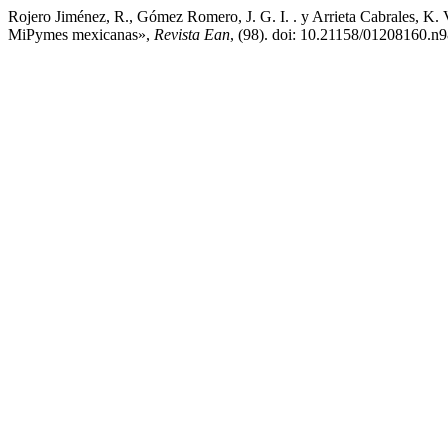
Rojero Jiménez, R., Gómez Romero, J. G. I. . y Arrieta Cabrales, K. V.
MiPymes mexicanas»,
Revista Ean
, (98). doi: 10.21158/01208160.n