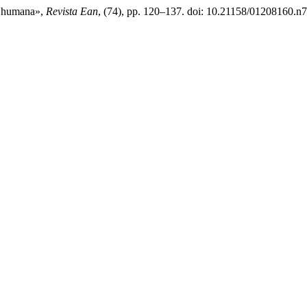
ón humana»,
Revista Ean
, (74), pp. 120–137. doi: 10.21158/01208160.n