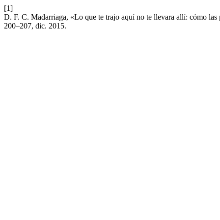
[1]
D. F. C. Madarriaga, «Lo que te trajo aquí no te llevara allí: cómo la
200–207, dic. 2015.