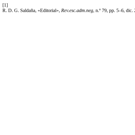
[1]
R. D. G. Saldaña, «Editorial»,
Rev.esc.adm.neg
, n.º 79, pp. 5–6, dic.