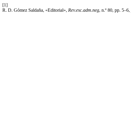
[1]
R. D. Gómez Saldaña, «Editorial»,
Rev.esc.adm.neg
, n.º 80, pp. 5–6,