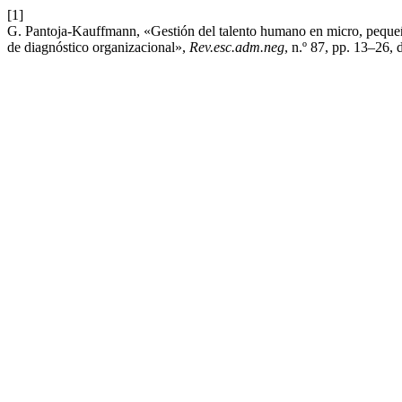
[1]
G. Pantoja-Kauffmann, «Gestión del talento humano en micro, peque
de diagnóstico organizacional»,
Rev.esc.adm.neg
, n.º 87, pp. 13–26, 