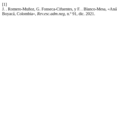
[1]
J. . Romero-Muñoz, G. Fonseca-Cifuentes, y F. . Blanco-Mesa, «Anál
Boyacá, Colombia»,
Rev.esc.adm.neg
, n.º 91, dic. 2021.