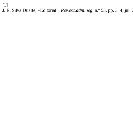
[1]
J. E. Silva Duarte, «Editorial»,
Rev.esc.adm.neg
, n.º 53, pp. 3–4, jul.