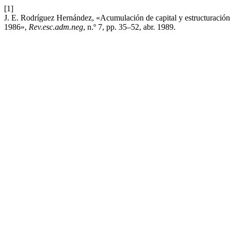
[1]
J. E. Rodríguez Hernández, «Acumulación de capital y estructuración e
1986»,
Rev.esc.adm.neg
, n.º 7, pp. 35–52, abr. 1989.