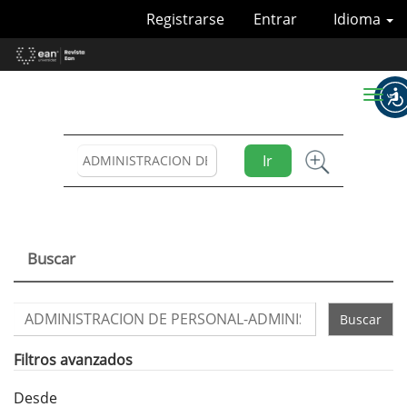
Navegación
Registrarse
Entrar
Idioma
principal
Contenido
principal
Barra
Toggl
lateral
naviga
Ir
Buscar
Buscar
artículos
por
Filtros avanzados
Desde