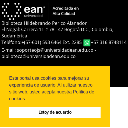
Biblioteca Hildebrando Perico Afanador
El Nogal: Carrera 11 # 78 - 47 Bogotá D.C., Colombia,
Sudamérica
Teléfono:
+(57-601) 593 6464 Ext. 2285
+57 316 8748114
E-mail:
soporteojs@universidadean.edu.co
-
biblioteca@universidadean.edu.co
Sistema OJS - Metabiblioteca |
Este portal usa cookies para mejorar su
experiencia de usuario. Al utilizar nuestro
sitio web, usted acepta nuestra Política de
cookies.
Estoy de acuerdo