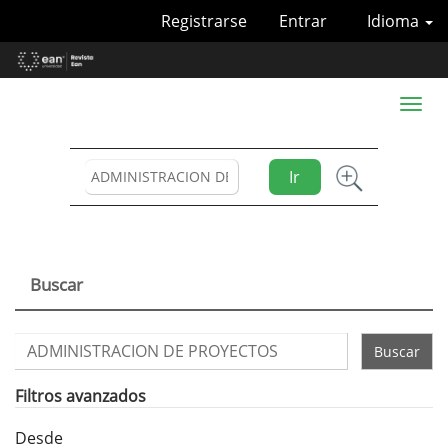
Navegación
Registrarse
Entrar
Idioma
principal
Contenido
principal
Barra
Toggl
lateral
naviga
Ir
Buscar
Buscar
artículos
por
Filtros avanzados
Desde