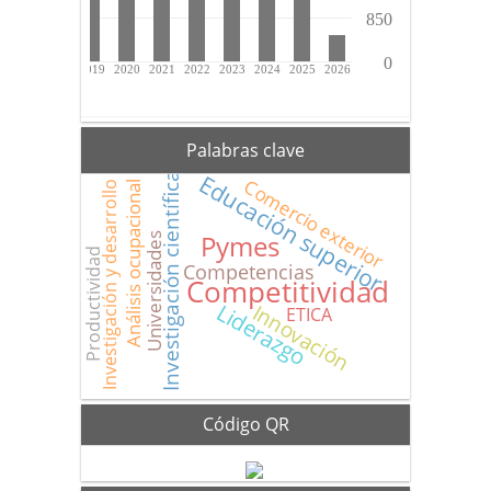
Palabras clave
Educación superior
Investigación científica
Comercio exterior
Investigación y desarrollo
Análisis ocupacional
Pymes
Universidades
Productividad
Competencias
Competitividad
Liderazgo
Innovación
ETICA
Código QR