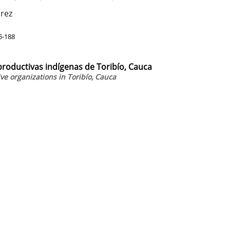
arez
5-188
 productivas indígenas de Toribío, Cauca
ve organizations in Toribío, Cauca