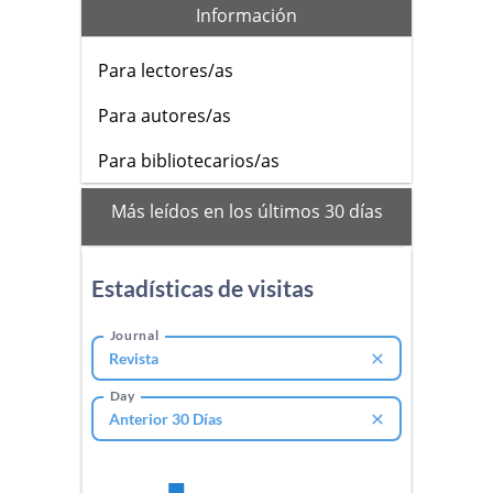
Información
Para lectores/as
Para autores/as
Para bibliotecarios/as
mas_vistos
Más leídos en los últimos 30 días