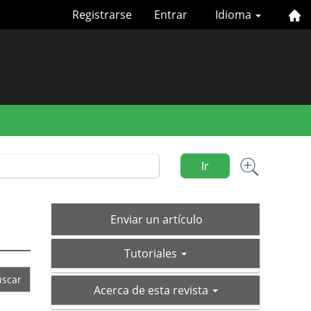
Registrarse
Entrar
Idioma
Ir
Enviar
Enviar un artículo
un
tutoriales
artículo
Tutoriales
acerca-
Acerca de esta revista
de