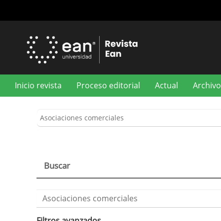
Navegación
principal
Contenido
principal
Barra
lateral
Inicio revista
Proceso editorial
Actual
Archivo
Buscar
Buscar
artículos
por
Filtros avanzados