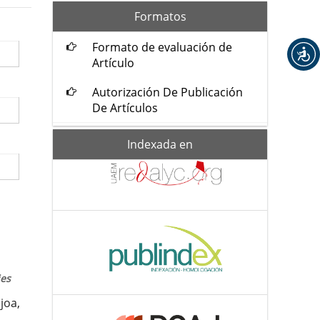
formatos
Formatos
Formato de evaluación de
Artículo
Autorización De Publicación
De Artículos
Indexada-
Indexada en
de
ies
joa,