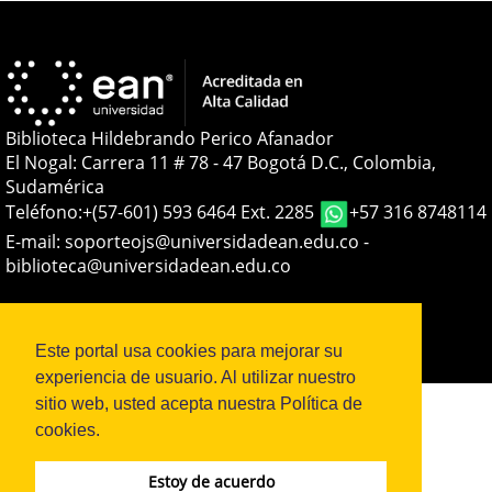
Biblioteca Hildebrando Perico Afanador
El Nogal: Carrera 11 # 78 - 47 Bogotá D.C., Colombia,
Sudamérica
Teléfono:
+(57-601) 593 6464 Ext. 2285
+57 316 8748114
E-mail:
soporteojs@universidadean.edu.co
-
biblioteca@universidadean.edu.co
Sistema OJS - Metabiblioteca |
Este portal usa cookies para mejorar su
experiencia de usuario. Al utilizar nuestro
sitio web, usted acepta nuestra Política de
cookies.
Estoy de acuerdo