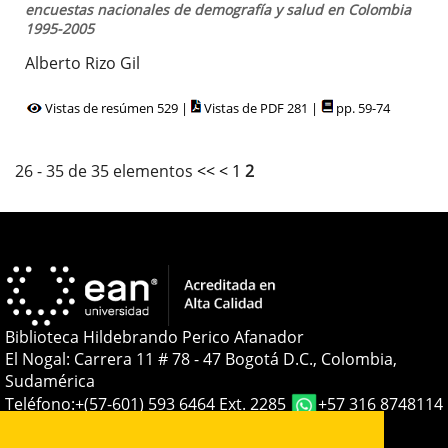
encuestas nacionales de demografía y salud en Colombia
1995-2005
Alberto Rizo Gil
Vistas de resúmen 529 |
Vistas de PDF 281 |
pp. 59-74
26 - 35 de 35 elementos
<<
<
1
2
Biblioteca Hildebrando Perico Afanador
El Nogal: Carrera 11 # 78 - 47 Bogotá D.C., Colombia,
Sudamérica
Teléfono:
+(57-601) 593 6464 Ext. 2285
+57 316 8748114
E-mail:
soporteojs@universidadean.edu.co
-