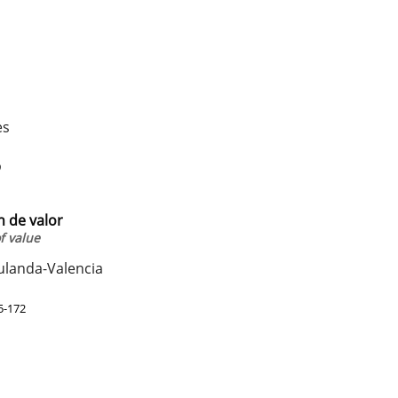
es
9
 de valor
f value
ulanda-Valencia
5-172