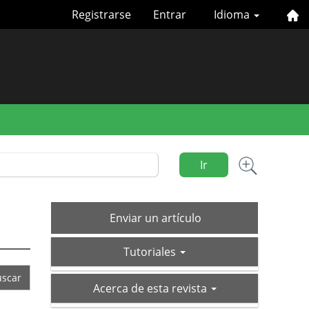
Registrarse
Entrar
Idioma
Ir
Enviar
Enviar un artículo
un
tutoriales
artículo
Tutoriales
acerca-
Acerca de esta revista
de