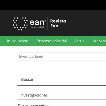
Navegación
principal
Contenido
principal
Barra
lateral
Inicio revista
Proceso editorial
Actual
Archivo
Buscar
Buscar
artículos
por
Filtros avanzados