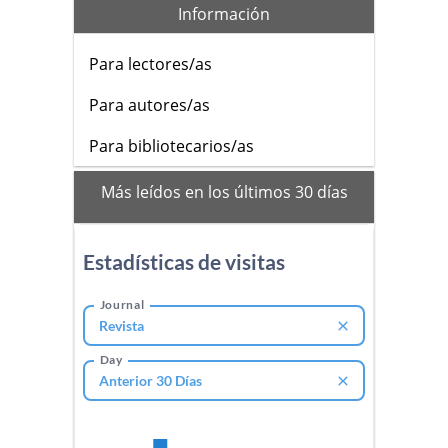
Información
Para lectores/as
Para autores/as
Para bibliotecarios/as
mas_vistos
Más leídos en los últimos 30 días