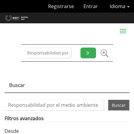
Navegación
Registrarse
Entrar
Idioma
principal
Contenido
principal
Barra
Toggl
lateral
naviga
Ir
Buscar
Buscar
artículos
por
Filtros avanzados
Desde