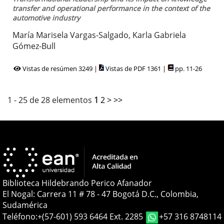
transfer and operational performance in the context of the
automotive industry
María Marisela Vargas-Salgado, Karla Gabriela
Gómez-Bull
Vistas de resúmen 3249 |
Vistas de PDF 1361 |
pp. 11-26
1 - 25 de 28 elementos
1
2
>
>>
Biblioteca Hildebrando Perico Afanador
El Nogal: Carrera 11 # 78 - 47 Bogotá D.C., Colombia,
Sudamérica
Teléfono:
+(57-601) 593 6464 Ext. 2285
+57 316 8748114